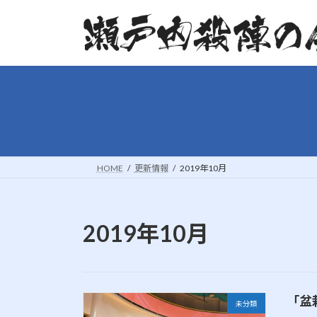
コ
ナ
ン
ビ
テ
ゲ
ン
ー
ツ
シ
へ
ョ
ス
ン
キ
に
ッ
移
プ
動
HOME
更新情報
2019年10月
2019年10月
「盆栽
未分類