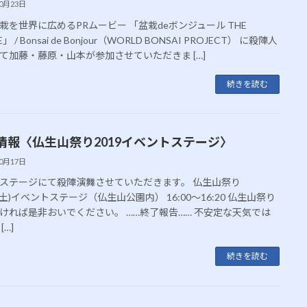
10月23日
栽を世界に広めるPRムービー 「盆栽deボンジュール THE
」 / Bonsai de Bonjour（WORLD BONSAI PROJECT） に殺陣人
て加藤・藤原・山本が参加させていただきま […]
続きを読む
情報〈仏生山祭り2019イベントステージ〉
10月17日
ステージにて殺陣演舞させていただきます。 仏生山祭り
9(土)イベントステージ（仏生山公園内） 16:00〜16:20 仏生山祭り
ければ是非おいでください。 ……終了報告…… 不安定な天気では
[…]
続きを読む