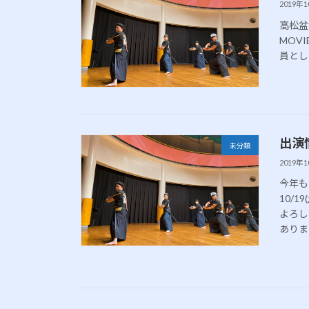
2019年
高松盆
MOVIE
員とし
出演
未分類
2019年
今年も
10/1
よろし
ありま 