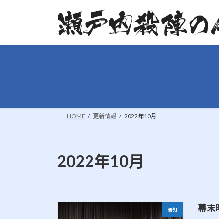
コ
ナ
ン
ビ
テ
ゲ
ン
ー
ツ
シ
へ
ョ
ス
ン
キ
に
ッ
移
プ
動
HOME
更新情報
2022年10月
2022年10月
幕末
告知