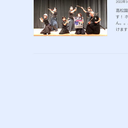
2022年
高松国
す！ 
ん。。
けます