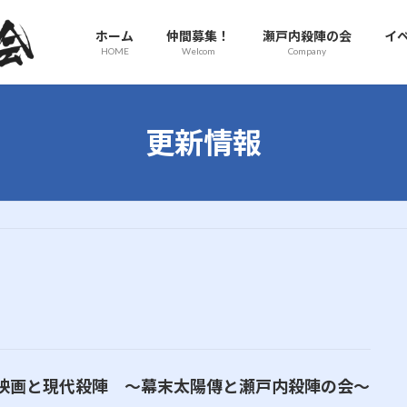
ホーム
仲間募集！
瀬戸内殺陣の会
イ
HOME
Welcom
Company
更新情報
映画と現代殺陣 〜幕末太陽傳と瀬戸内殺陣の会〜