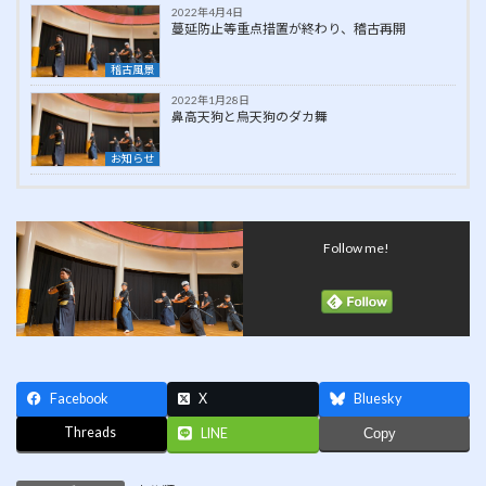
2022年4月4日
蔓延防止等重点措置が終わり、稽古再開
稽古風景
2022年1月28日
鼻高天狗と烏天狗のダカ舞
お知らせ
Follow me!
Facebook
X
Bluesky
Threads
LINE
Copy