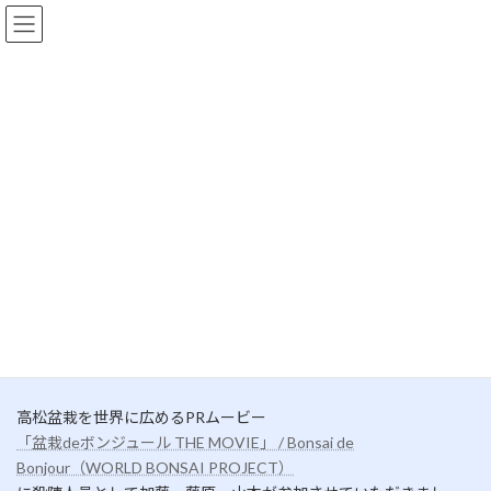
コ
ナ
ン
ビ
テ
ゲ
ン
ー
ツ
シ
へ
ョ
更新情報
ス
ン
キ
に
ッ
移
プ
動
HOME
更新情報
未分類
「盆栽deボンジュール THE MOVIE」
「盆栽deボンジュール THE
MOVIE」
最
2019年10月23日
2019年10月23日
加藤光昭
終
更
高松盆栽を世界に広めるPRムービー
新
日
「盆栽deボンジュール THE MOVIE」 / Bonsai de
時
Bonjour（WORLD BONSAI PROJECT）
: