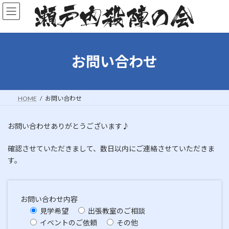
コ
ナ
ン
ビ
テ
ゲ
ン
ー
ツ
シ
へ
ョ
お問い合わせ
ス
ン
キ
に
ッ
移
プ
動
HOME
お問い合わせ
お問い合わせありがとうございます♪
確認させていただきまして、数日以内にご連絡させていただきま
す。
お問い合わせ内容
見学希望
出張教室のご相談
イベントのご依頼
その他