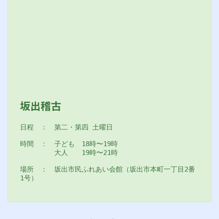
坂出稽古
日程　：　第二・第四 土曜日
時間　：　子ども　18時〜19時
　　　　　大人　　19時〜21時
場所　：　坂出市民ふれあい会館（坂出市本町一丁目2番
1号）