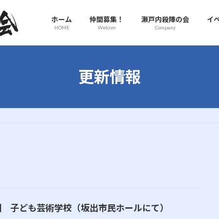
ホーム
仲間募集！
瀬戸内殺陣の会
イ
HOME
Welcom
Company
更新情報
回 子ども芸術学校（坂出市民ホールにて）