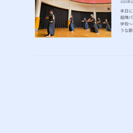
2025年
本日に
殺陣パ
学校～
うな節