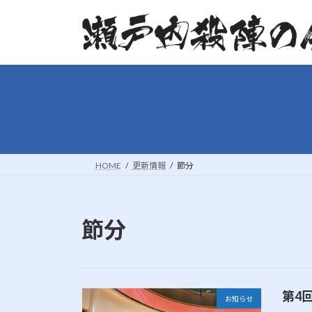
コ
ナ
ン
ビ
テ
ゲ
ン
ー
ツ
シ
へ
ョ
ス
ン
キ
に
ッ
移
プ
動
HOME
更新情報
節分
節分
第4
お知らせ