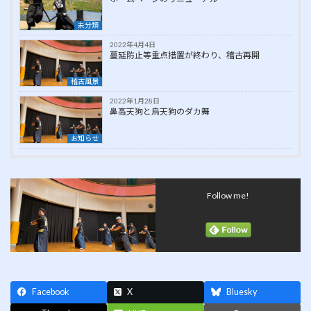
未分類
2022年4月4日
蔓延防止等重点措置が終わり、稽古再開
稽古風景
2022年1月28日
鼻高天狗と烏天狗のダカ舞
お知らせ
Follow me!
Facebook
X
Bluesky