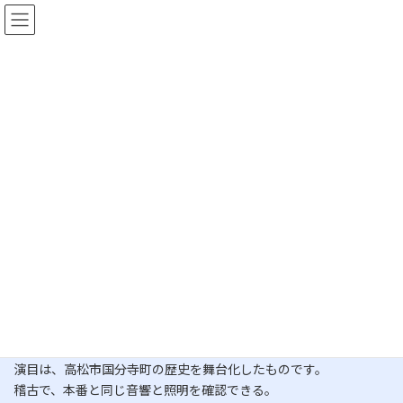
コ
ナ
ン
ビ
テ
ゲ
ン
ー
ツ
シ
へ
ョ
更新情報
ス
ン
キ
に
ッ
移
プ
動
HOME
更新情報
告知
客演させていただきます。
客演させていただきます。
最
2018年2月9日
2018年2月9日
加藤光昭
終
更
縁あって、3月に客演させていただきます。
新
日
殺陣はありません。役者としての出演です。
時
「劇団こくぶんじ」
:
演目は、高松市国分寺町の歴史を舞台化したものです。
稽古で、本番と同じ音響と照明を確認できる。