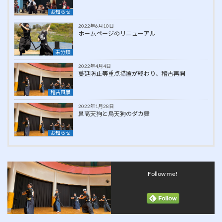
お知らせ
2022年6月10日
ホームページのリニューアル
未分類
2022年4月4日
蔓延防止等重点措置が終わり、稽古再開
稽古風景
2022年1月28日
鼻高天狗と烏天狗のダカ舞
お知らせ
Follow me!