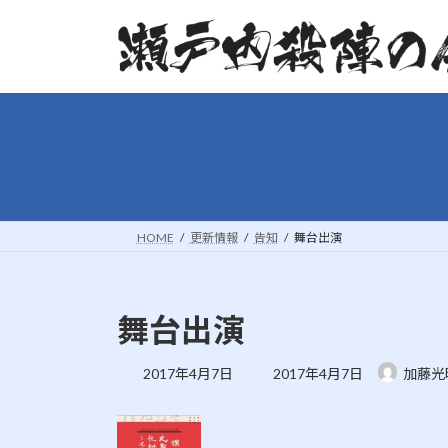
コ
ナ
ン
ビ
テ
ゲ
ン
ー
ツ
シ
へ
ョ
ス
ン
キ
に
ッ
移
プ
動
HOME
更新情報
告知
舞台出演
舞台出演
最
2017年4月7日
2017年4月7日
加藤光
終
更
新