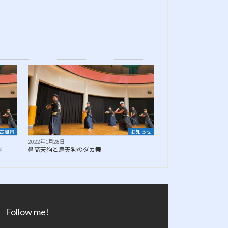
古風景
お知らせ
2022年1月28日
開
鼻高天狗と烏天狗のダカ舞
Follow me!