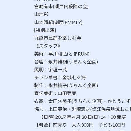
宮崎有未(瀬戸内殺陣の会)
山地彩
山本晴紀(劇団 EMPTY)
​[特別出演]
​丸亀市民踊を楽しむ会
《スタッフ》
美術：早川和弘(とまRUN)
音響：永井雅樹(うちんく企画)
照明：宇垣一茂
チラシ草書：金城七々海
制作：永井純子(うちんく企画)
宣伝美術：山田芽実
衣裳：太田久美子(うちんく企画)・かとうこず
協力：上田英治・淵崎義之(塩江温泉地域おこし
【日時] 2017 年 4 月 30 日(日) 14：00 開演
【料金】前売り 大人300円 子ども100円