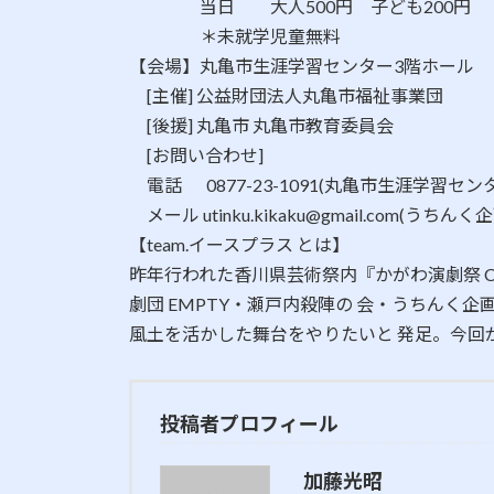
​ 当日 大人500円 子ども200円
​ ＊未就学児童無料
​【会場】丸亀市生涯学習センター3階ホール
[主催] 公益財団法人丸亀市福祉事業団
[後援] 丸亀市 丸亀市教育委員会
[お問い合わせ]
電話 0877-23-1091(丸亀市生涯学習セン
メール utinku.kikaku@gmail.com(うちんく企
【team.イースプラス とは】
昨年行われた香川県芸術祭内『かがわ演劇祭 Colar
劇団 EMPTY・瀬戸内殺陣の 会・うちんく
風土を活かした舞台をやりたいと 発足。今回が
投稿者プロフィール
加藤光昭