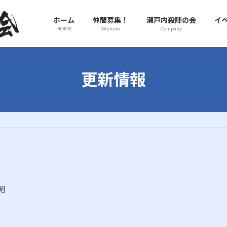
ホーム
仲間募集！
瀬戸内殺陣の会
イ
HOME
Welcom
Company
更新情報
昭