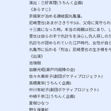
演出：三好真理(うちんく企画)
《あらすじ》
​京極家が治める讃岐国丸亀藩。
​尼崎里也(あまがさきりや)は、父母に見守ら
​十三歳になった時。本当の両親は別にあり、
​里也は自らの手で仇討ちを決心し仇人探しの
​仇討ちが認められていた江戸時代、女性が自
丸亀市に伝わる「烈女」尼崎里也の生き様を
《出演》
池瑞樹
加藤光昭(瀬戸内殺陣の会)
佐々木美栄子(劇団ポケティプロジェクト)
高橋寛栄(うちんく企画)
中川有紀子(劇団ポケティプロジェクト)
中崎千奈江(うちんく企画)
夏樹ひなつ
野久保美紅