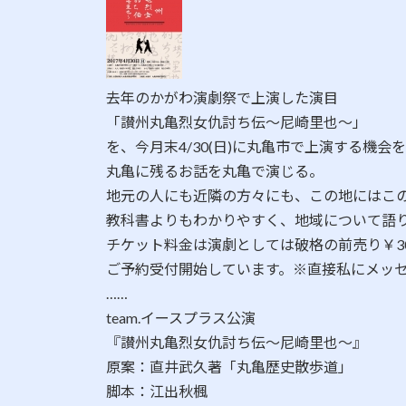
日
時
:
去年のかがわ演劇祭で上演した演目
「讃州丸亀烈女仇討ち伝～尼崎里也～」
を、今月末4/30(日)に丸亀市で上演する機会
丸亀に残るお話を丸亀で演じる。
地元の人にも近隣の方々にも、この地にはこ
教科書よりもわかりやすく、地域について語り
チケット料金は演劇としては破格の前売り￥30
ご予約受付開始しています。※直接私にメッ
……
team.イースプラス公演
『讃州丸亀烈女仇討ち伝～尼崎里也～』
原案：直井武久著「丸亀歴史散歩道」
脚本：江出秋楓