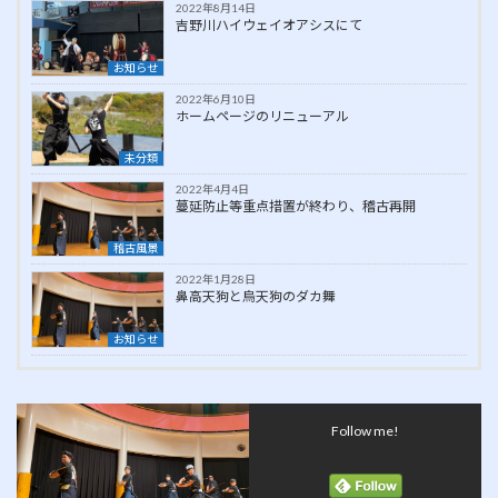
2022年8月14日
吉野川ハイウェイオアシスにて
お知らせ
2022年6月10日
ホームページのリニューアル
未分類
2022年4月4日
蔓延防止等重点措置が終わり、稽古再開
稽古風景
2022年1月28日
鼻高天狗と烏天狗のダカ舞
お知らせ
Follow me!