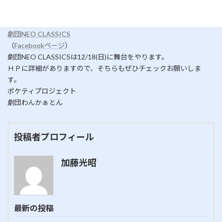
http://s.maho.jp/homepage/0e500ea1eef3daa8/
瀬戸内殺陣の会
劇団NEO CLASSICS
（
Facebookページ
）
劇団NEO CLASSICSは12/18(日)に舞台をやります。
ＨＰに詳細がありますので、そちらもぜひチェックお願いしま
す。
ポケティプロジェクト
劇団わんかぁとん
投稿者プロフィール
加藤光昭
最新の投稿