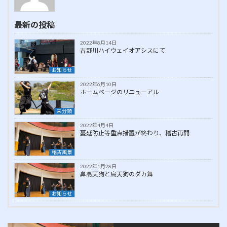
最新の投稿
2022年8月14日
吉野川ハイウェイオアシスにて
お知らせ
2022年6月10日
ホームページのリニューアル
未分類
2022年4月4日
蔓延防止等重点措置が終わり、稽古再開
稽古風景
2022年1月28日
鼻高天狗と烏天狗のダカ舞
お知らせ