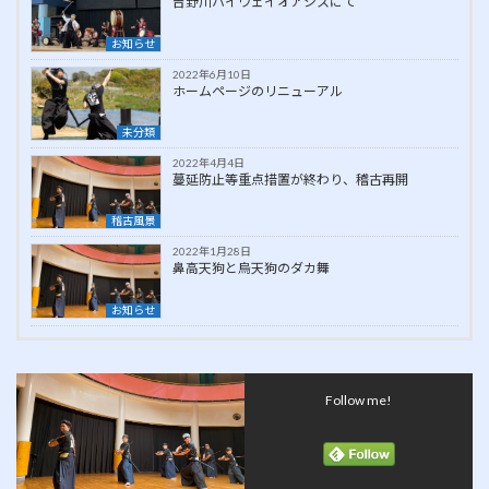
吉野川ハイウェイオアシスにて
お知らせ
2022年6月10日
ホームページのリニューアル
未分類
2022年4月4日
蔓延防止等重点措置が終わり、稽古再開
稽古風景
2022年1月28日
鼻高天狗と烏天狗のダカ舞
お知らせ
Follow me!