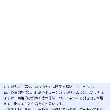
基本十手はもちろん、立ち回りの中でよく使う手を凝縮。
これを身につけると何かと応用できると思います。
素振り。音楽に乗せ、真向→袈裟→胴→斬り上げ→突き。
これを2回もやると内面から汗が出てきます☆
シェイプアップ、運動不足の解消にとても良い運動です。
腕の筋肉ばかり使っていてはバテてしまいます。足腰、お腹、背中
など体全体で連動した動作を心がけましょう。
約束組手。攻撃と防御の役割を決め、打つ＆防ぐを繰り返しま
す。
相手の目線、刀の使い方、防御のバリエーションetc、刀の扱いに
慣れるために有効な方法。
でも油断したらケガしてしまうかもしれませんので、集中が必要
です。
個人課題は、その人ごとの課題。
「カッコ良い見せ方」「斬ってるように見えない」「どうしても腕
に力が入る」等々、いま抱えてる問題を解決していきます。
香川の演劇界では現代劇やミュージカルが多いように見受けられ
ますが、実用的な殺陣や侍の作法について学んだら引き出しが増
える、出来ることが増えると思います。
もちろんわが教室は、運動不足を感じている方、刀を振ってみた