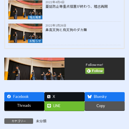
2022年4月4日
蔓延防止等重点措置が終わり、稽古再開
稽古風景
2022年1月28日
鼻高天狗と烏天狗のダカ舞
お知らせ
Follow me!
Facebook
X
Bluesky
Threads
LINE
Copy
未分類
カテゴリー