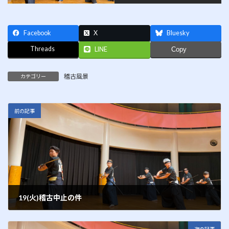
Facebook
X
Bluesky
Threads
LINE
Copy
稽古風景
カテゴリー
前の記事
19(火)稽古中止の件
2012年6月18日