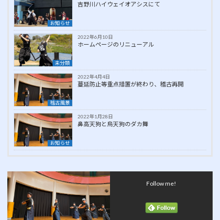
吉野川ハイウェイオアシスにて
お知らせ
2022年6月10日
ホームページのリニューアル
未分類
2022年4月4日
蔓延防止等重点措置が終わり、稽古再開
稽古風景
2022年1月28日
鼻高天狗と烏天狗のダカ舞
お知らせ
Follow me!