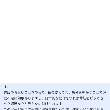
嬉しい事に木刀持参だったので、体験という形で基本的な動作と
立ち回りをやっていただいた。
おそらく、自分がなにをやっているか、やっていることにどんな意
味があるか、よく分からなかったと思いますが、続けていくうち
にちゃんと分かるように丁寧に指導していきますので、また興味
がありましたら参加してみてください。
殺陣はダンスなどと同じく演劇に使える技能のひとつ。
木刀を持って動くから、剣道の試合みたいに戦って・・・みたいに
思うかもしれないけど、そんなことはありません。
いかに時代劇のチャンバラや、ヒーローもののアクションなどの
場面で、戦っているように見せるか。しかも『安全』に。
そういう戦うシーンで相手にケガをさせないよう、自分もケガを
しないよう、本当に『斬った（殴った）』ように見せる、『斬ら
れた（殴られた）』ように見せるのが殺陣なわけです。
でも、演劇をやっていない方にも楽しめる要素がたくさんありま
す。
普段やらないことをやって、体の使ってない部分を動かすことで運
動不足に効果ありますし、日本的な動作をすれば背筋をピッとさ
せた綺麗な立ち姿も身に付けられます。
このページを見て殺陣に興味を持たれた方、運動不足が気になる