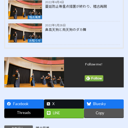
2022年4月4日
蔓延防止等重点措置が終わり、稽古再開
稽古風景
2022年1月28日
鼻高天狗と烏天狗のダカ舞
お知らせ
Follow me!
Facebook
X
Bluesky
Threads
LINE
Copy
カテゴリー