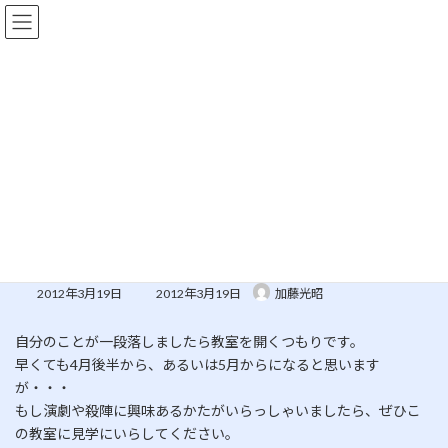
コ
ナ
ン
ビ
テ
ゲ
ン
ー
ツ
シ
へ
ョ
更新情報
ス
ン
キ
に
ッ
移
プ
動
HOME
更新情報
未分類
まだ実現段階ではありませんが
まだ実現段階ではありませんが
最
2012年3月19日
2012年3月19日
加藤光昭
終
更
自分のことが一段落しましたら教室を開くつもりです。
新
日
早くても4月後半から、あるいは5月からになると思います
時
が・・・
:
もし演劇や殺陣に興味あるかたがいらっしゃいましたら、ぜひこ
の教室に見学にいらしてください。